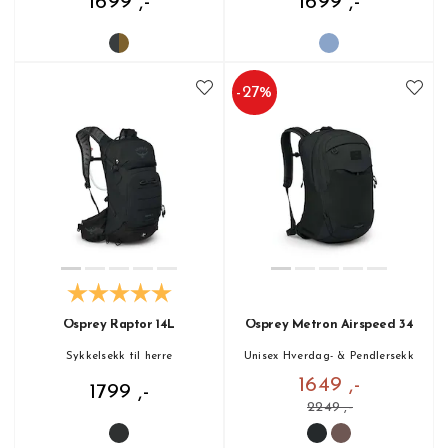
1699 ,-
1699 ,-
-
27
%
Osprey Raptor 14L
Osprey Metron Airspeed 34
Sykkelsekk til herre
Unisex Hverdag- & Pendlersekk
1649 ,-
1799 ,-
2249 ,-