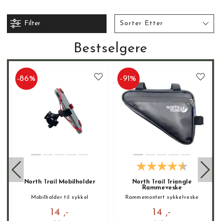
Filter
Sorter Etter
Bestselgere
-
86
%
-
91
%
North Trail Mobilholder
North Trail Triangle
Rammeveske
Mobilholder til sykkel
Rammemontert sykkelveske
14 ,-
14 ,-