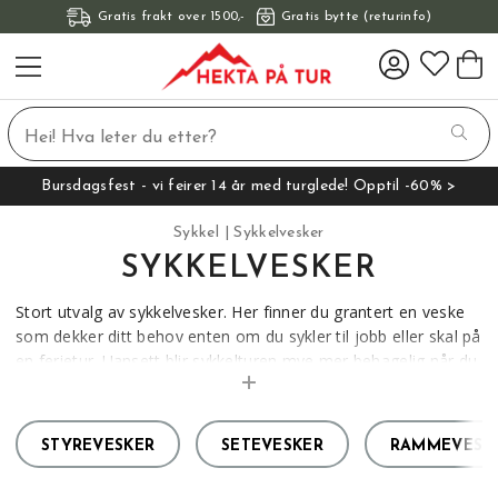
Gratis frakt over 1500,-
Gratis bytte (returinfo)
Bursdagsfest - vi feirer 14 år med turglede! Opptil -60% >
Sykkel
Sykkelvesker
SYKKELVESKER
Stort utvalg av sykkelvesker. Her finner du grantert en veske
som dekker ditt behov enten om du sykler til jobb eller skal på
en ferietur. Uansett blir sykkelturen mye mer behagelig når du
kan pakke utstyret på sykkelen din. Vi har kjente merker som
Osprey, Ortlieb, Deuter og North Trail.
STYREVESKER
SETEVESKER
RAMMEVESK