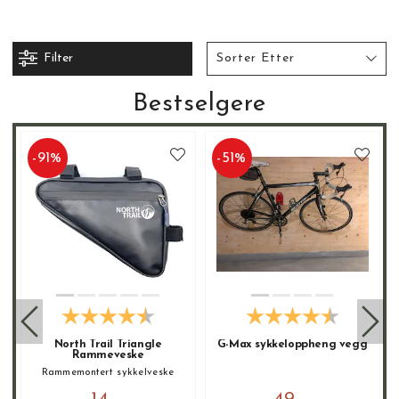
Filter
Sorter Etter
Bestselgere
-
91
%
-
51
%
North Trail Triangle
G-Max sykkeloppheng vegg
Rammeveske
side
Rammemontert sykkelveske