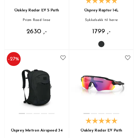
Oakley Radar EV S Path
Osprey Raptor 14L
Prizm Road linse
Sykkelsekk til herre
2630 ,-
1799 ,-
-
27
%
Osprey Metron Airspeed 34
Oakley Radar EV Path