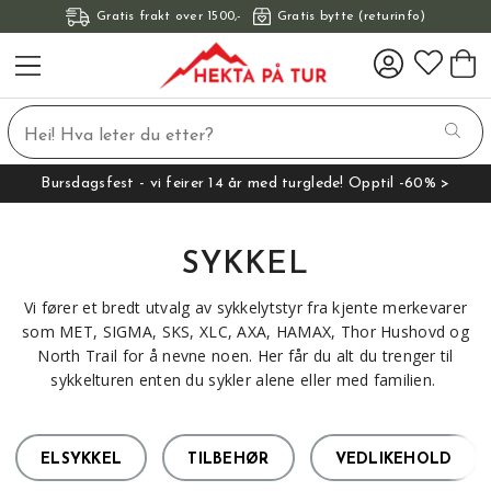
Gratis frakt over 1500,-
Gratis bytte (returinfo)
Bursdagsfest - vi feirer 14 år med turglede! Opptil -60% >
SYKKEL
Vi fører et bredt utvalg av sykkelytstyr fra kjente merkevarer
som MET, SIGMA, SKS, XLC, AXA, HAMAX, Thor Hushovd og
North Trail for å nevne noen. Her får du alt du trenger til
sykkelturen enten du sykler alene eller med familien.
ELSYKKEL
TILBEHØR
VEDLIKEHOLD