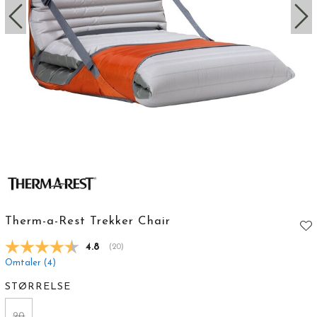
Therm-a-Rest Trekker Chair
Gjennomsnittskarakter:
4.8
(
stemmer:
20
)
Omtaler (
4
)
STØRRELSE
20