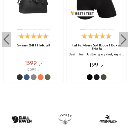
Swims 24H Holdall
Tufte Mens Softboost Boxer
Briefs
Best i test! Uslåelig mykhet, og din nye favoritt!
1599 ,-
199 ,-
2399 ,-