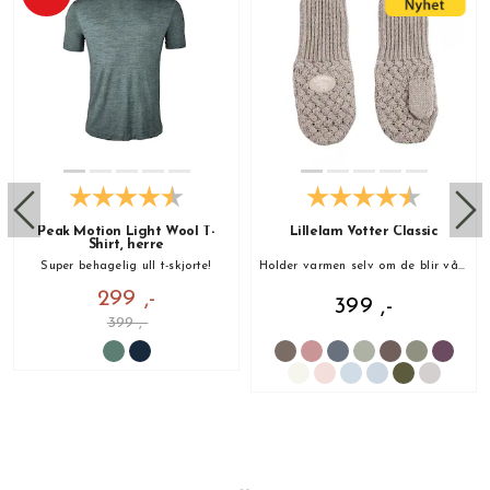
Peak Motion Light Wool T-
Lillelam Votter Classic
Shirt, herre
Super behagelig ull t-skjorte!
Holder varmen selv om de blir våte!
299 ,-
399 ,-
399 ,-