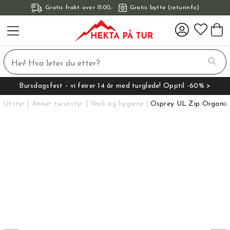
Gratis frakt over 1500,-
Gratis bytte (returinfo)
Bursdagsfest - vi feirer 14 år med turglede! Opptil -60% >
Utstyr
Annet turutstyr
Vask og hygiene
Osprey UL Zip Organiz