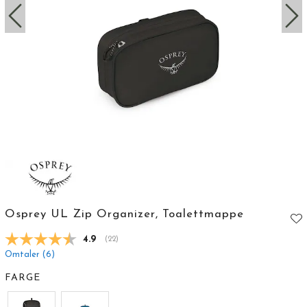
Osprey UL Zip Organizer, Toalettmappe
Gjennomsnittskarakter:
4.9
(
stemmer:
22
)
Omtaler (
6
)
FARGE