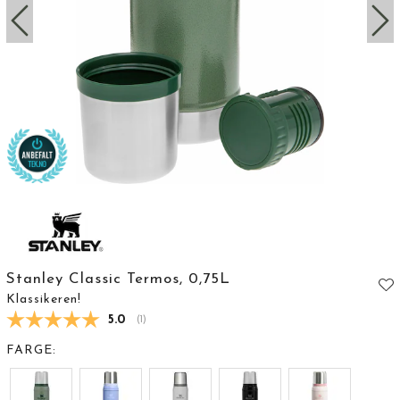
Stanley Classic Termos, 0,75L
Klassikeren!
Gjennomsnittskarakter:
5.0
(
stemmer:
1
)
FARGE: