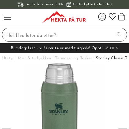
Gratis frakt over 1500,-
Gratis bytte (returinfo)
Bursdagsfest - vi feirer 14 år med turglede! Opptil -60% >
Utstyr
Mat & turkjøkken
Termoser og flasker
Stanley Classic T