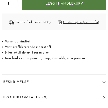
LEGG I HANDLEKURV
Gratis frakt over 1500,-
Gratis bytte (returinfo)
• Vann- og vindtett
• Varmereflekterende innerstoff
• 9 festehull derav 1 på midten
• Kan brukes som poncho, tarp, vindsekk, sovepose m.m.
BESKRIVELSE
PRODUKTOMTALER
(
0
)