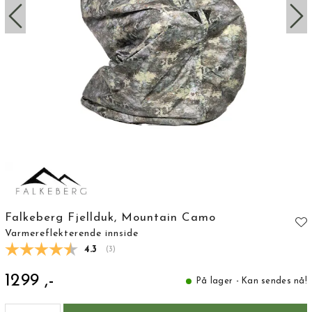
Falkeberg Fjellduk, Mountain Camo
Varmereflekterende innside
Gjennomsnittskarakter:
4.3
(
stemmer:
3
)
1299 ,-
På lager - Kan sendes nå!