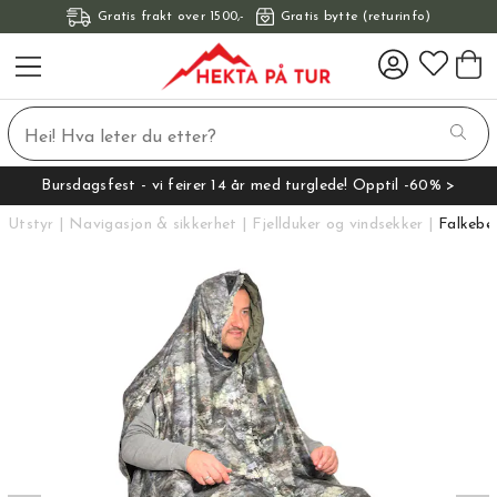
Gratis frakt over 1500,-
Gratis bytte (returinfo)
Bursdagsfest - vi feirer 14 år med turglede! Opptil -60% >
Utstyr
Navigasjon & sikkerhet
Fjellduker og vindsekker
Falkebe