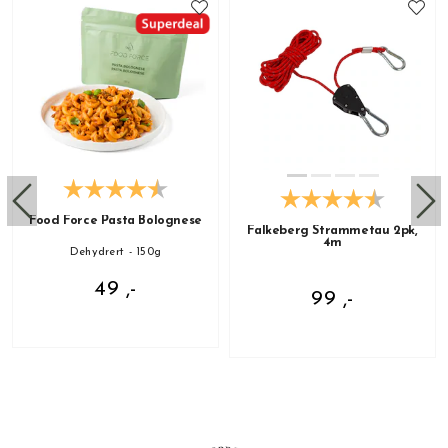
Food Force Pasta Bolognese
Falkeberg Strammetau 2pk,
4m
Dehydrert - 150g
49 ,-
99 ,-