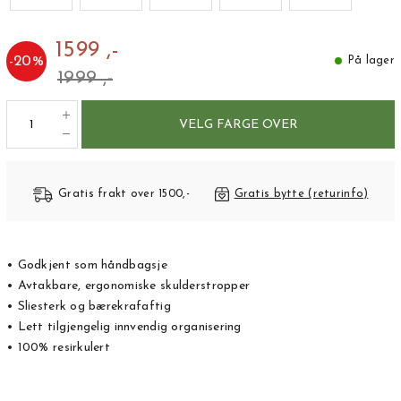
1599 ,-
-
20
%
På lager
1999 ,-
VELG FARGE OVER
Gratis frakt over 1500,-
Gratis bytte (returinfo)
• Godkjent som håndbagsje
• Avtakbare, ergonomiske skulderstropper
• Sliesterk og bærekrafaftig
• Lett tilgjengelig innvendig organisering
• 100% resirkulert