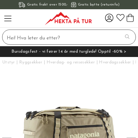
Gratis frakt over 1500,-
Gratis bytte (returinfo)
Bursdagsfest - vi feirer 14 år med turglede! Opptil -60% >
Utstyr
Ryggsekker
Hverdag- og reisesekker
Hverdagssekker
P