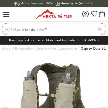
Gratis frakt over 1500,-
Gratis bytte (returinfo)
Bursdagsfest - vi feirer 14 år med turglede! Opptil -60% >
Utstyr
Ryggsekker
Sportssekker
Løpesekker
Osprey Duro 6L,