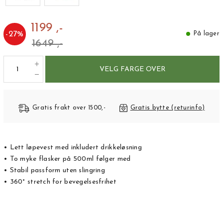
1199 ,-
-
27
%
På lager
1649 ,-
VELG FARGE OVER
Gratis frakt over 1500,-
Gratis bytte (returinfo)
• Lett løpevest med inkludert drikkeløsning
• To myke flasker på 500ml følger med
• Stabil passform uten slingring
• 360° stretch for bevegelsesfrihet