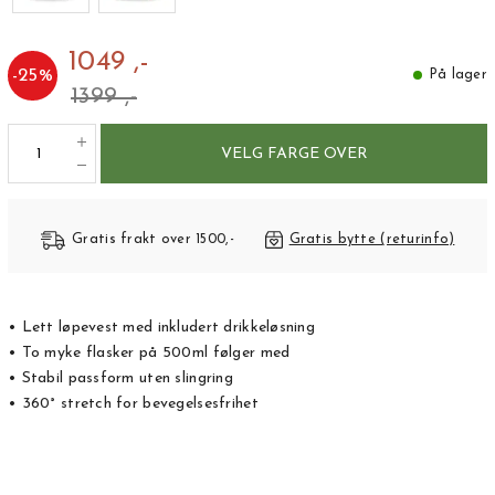
1049 ,-
-
25
%
På lager
1399 ,-
VELG FARGE OVER
Gratis frakt over 1500,-
Gratis bytte (returinfo)
• Lett løpevest med inkludert drikkeløsning
• To myke flasker på 500ml følger med
• Stabil passform uten slingring
• 360° stretch for bevegelsesfrihet