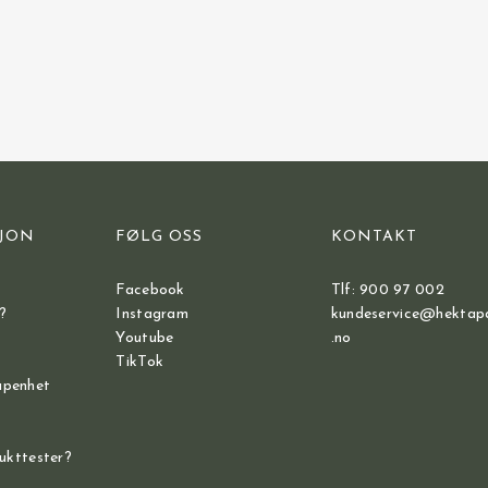
JON
FØLG OSS
KONTAKT
Facebook
Tlf: 900 97 002
?
Instagram
kundeservice@hektap
Youtube
.no
TikTok
åpenhet
dukttester?