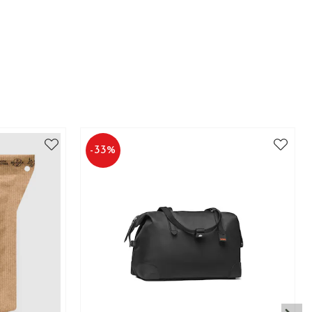
-
33
%