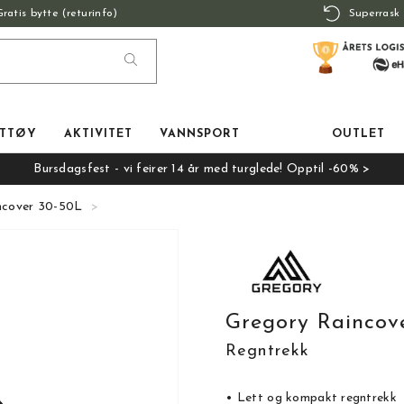
Gratis bytte (returinfo)
Superrask 
TTØY
AKTIVITET
VANNSPORT
OUTLET
Bursdagsfest - vi feirer 14 år med turglede! Opptil -60% >
ncover 30-50L
Gregory Raincov
Regntrekk
• Lett og kompakt regntrekk