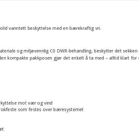
olid vanntett beskyttelse med en bærekraftig vri.
materiale og miljøvennlig C0 DWR-behandling, beskytter det sekken 
 den kompakte pakkposen gjør det enkelt å ta med – alltid klart for
kyttelse mot vær og vind
r krokfeste som festes over bæresystemet
et