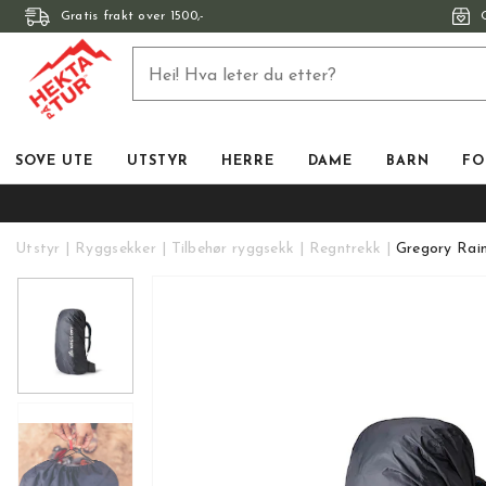
Gratis frakt over 1500,-
SOVE UTE
UTSTYR
HERRE
DAME
BARN
FO
Utstyr
Ryggsekker
Tilbehør ryggsekk
Regntrekk
Gregory Rai