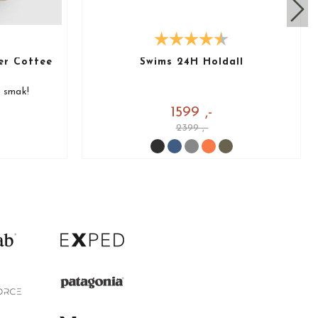
er Coffee
Swims 24H Holdall
å smak!
1599 ,-
2399 ,-