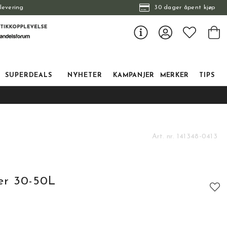
levering
30 dager åpent kjøp
SUPERDEALS
NYHETER
KAMPANJER
MERKER
TIPS
Art. nr.
141348-0413
er 30-50L