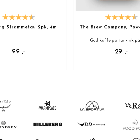
rg Strammetau 2pk, 4m
The Brew Company, Pow
God kaffe på tur - rik p
99 ,-
29 ,-