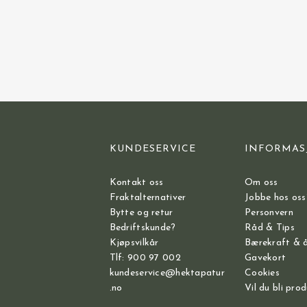
KUNDESERVICE
INFORMAS
Kontakt oss
Om oss
Fraktalternativer
Jobbe hos oss
Bytte og retur
Personvern
Bedriftskunde?
Råd & Tips
Kjøpsvilkår
Bærekraft & 
Tlf: 900 97 002
Gavekort
kundeservice@hektapatur
Cookies
.no
Vil du bli pro