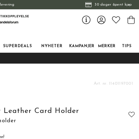
levering
30 dager åpent kjøp
SUPERDEALS
NYHETER
KAMPANJER
MERKER
TIPS
Art. nr.
11401197001
r Leather Card Holder
holder
nn!