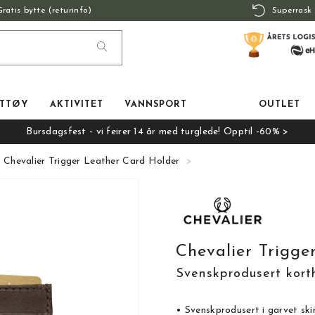
Gratis bytte (returinfo)
Superrask 
TTØY
AKTIVITET
VANNSPORT
OUTLET
Bursdagsfest - vi feirer 14 år med turglede! Opptil -60% >
Chevalier Trigger Leather Card Holder
Chevalier Trigge
Svenskprodusert kort
• Svenskprodusert i garvet ski