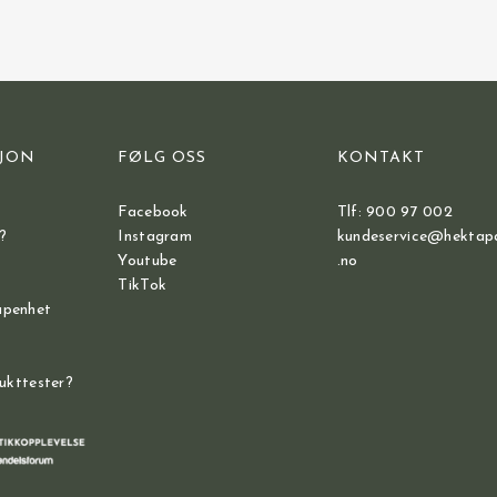
JON
FØLG OSS
KONTAKT
Facebook
Tlf: 900 97 002
?
Instagram
kundeservice@hektap
Youtube
.no
TikTok
åpenhet
dukttester?