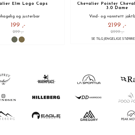
alier Elm Logo Caps
Chevalier Pointer Cheva
3.0 Dame
hagelig og justerbar
Vind- og vanntett jakt
199 ,-
2199 ,-
299 ,-
2999 ,-
SE TILGJENGELIGE STØRR