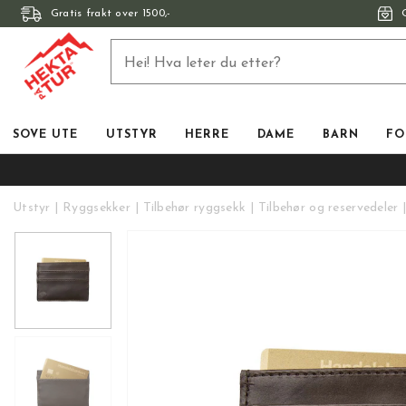
Gratis frakt over 1500,-
SOVE UTE
UTSTYR
HERRE
DAME
BARN
FO
Utstyr
Ryggsekker
Tilbehør ryggsekk
Tilbehør og reservedeler