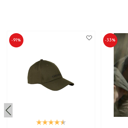
-
91
%
-
33
%