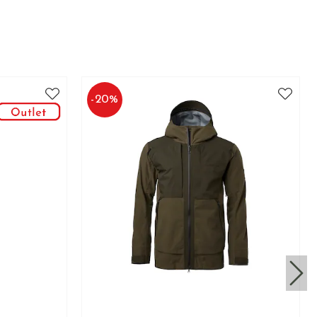
-
20
%