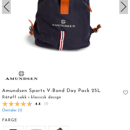
Amundsen Sports V-Bond Day Pack 25L
Råtøff sekk i klassisk design
Gjennomsnittskarakter:
4.4
(
stemmer:
7
)
Omtaler (
1
)
FARGE