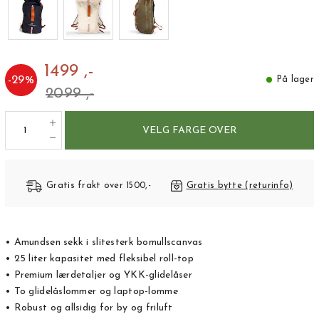
1499 ,-
-
29
%
På lager
2099 ,-
VELG FARGE OVER
Gratis frakt over 1500,-
Gratis bytte (returinfo)
• Amundsen sekk i slitesterk bomullscanvas
• 25 liter kapasitet med fleksibel roll-top
• Premium lærdetaljer og YKK-glidelåser
• To glidelåslommer og laptop-lomme
• Robust og allsidig for by og friluft