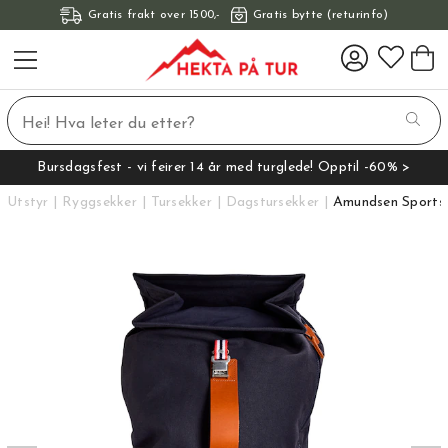
Gratis frakt over 1500,-
Gratis bytte (returinfo)
Bursdagsfest - vi feirer 14 år med turglede! Opptil -60% >
Utstyr
Ryggsekker
Tursekker
Dagstursekker
Amundsen Sports