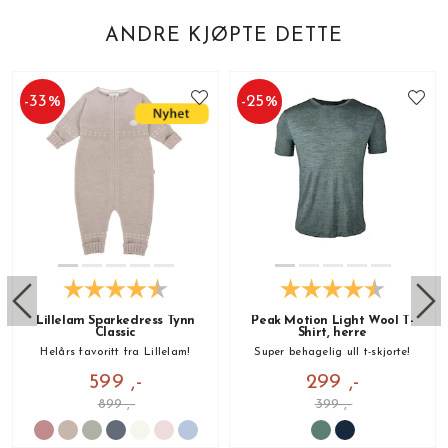
ANDRE KJØPTE DETTE
-
33
%
-
25
%
Lillelam Sparkedress Tynn
Peak Motion Light Wool T-
Classic
Shirt, herre
Helårs favoritt fra Lillelam!
Super behagelig ull t-skjorte!
599 ,-
299 ,-
899 ,-
399 ,-