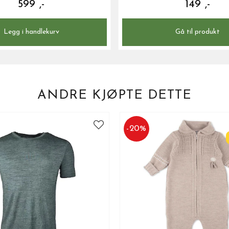
599 ,-
149 ,-
Legg i handlekurv
Gå til produkt
ANDRE KJØPTE DETTE
-
20
%