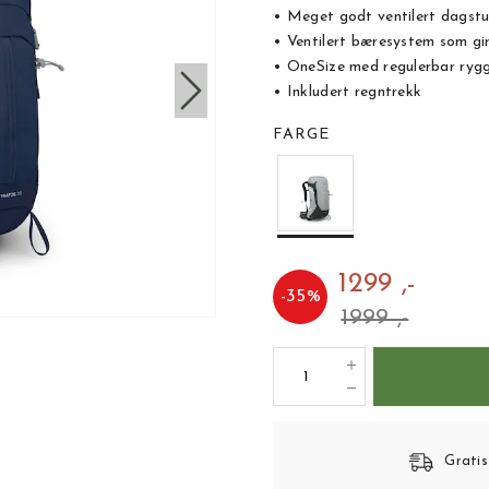
• Meget godt ventilert dagstu
• Ventilert bæresystem som gi
• OneSize med regulerbar rygg
• Inkludert regntrekk
FARGE
1299 ,-
-
35
%
1999 ,-
Gratis