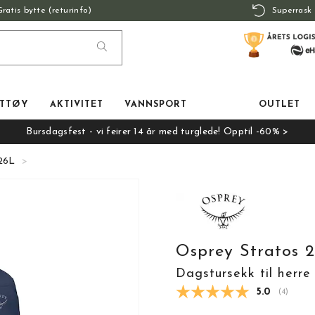
Gratis bytte (returinfo)
Superrask 
TTØY
AKTIVITET
VANNSPORT
OUTLET
Bursdagsfest - vi feirer 14 år med turglede! Opptil -60% >
 26L
Osprey Stratos 
Dagstursekk til herre
Gjennomsnit
5.0
(
stemmer
4
)