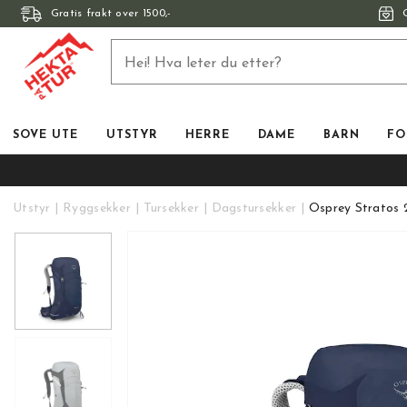
Gratis frakt over 1500,-
SOVE UTE
UTSTYR
HERRE
DAME
BARN
FO
Utstyr
Ryggsekker
Tursekker
Dagstursekker
Osprey Stratos