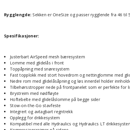
Rygglengde:
Sekken er OneSize og passer rygglende fra 46 til 5
Spesifikasjoner:
Justerbart AirSpeed mesh bæresystem
Lomme med glidelås i front
Toppåpning med snøresystem
Fast topplokk med stort hovedrom og nettinglomme med glid
Nedre rom med glidelåsåpning og løs innerdel holder innholdet
Tilbehørsstropper nede på frontpanelet som er perfekte for 
Brystreim med nødfløyte
Hoftebelte med glidelåslomme på begge sider
Stow-on-the-Go stavfeste
Integrert og avtagbart regntrekk
Opplegg for drikkesystem
Kompatibel med alle Hydraulics og Hydraulics LT drikkesyste
Kompresjonsreimer på sidene