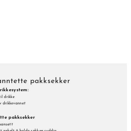
anntette pakksekker
rikkesystem:
il drikke
v drikkevannet
tte pakksekker
 uansett
et enkelt å holde sekken ryddig.