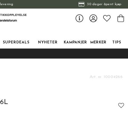
levering
30 dager åpent kjøp
SUPERDEALS
NYHETER
KAMPANJER
MERKER
TIPS
Art. nr.
10004266
26L
tskarakter:
: