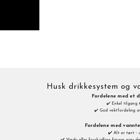
Husk drikkesystem og v
Fordelene med et d
✔️ Enkel tilgang t
✔️ God vektfordeling a
Fordelene med vannte
✔️ Alt er tørt -
✔️ Vindu eller forskjellige farger gjør d