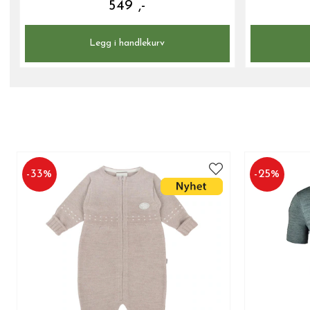
549 ,-
Legg i handlekurv
-
33
%
-
25
%