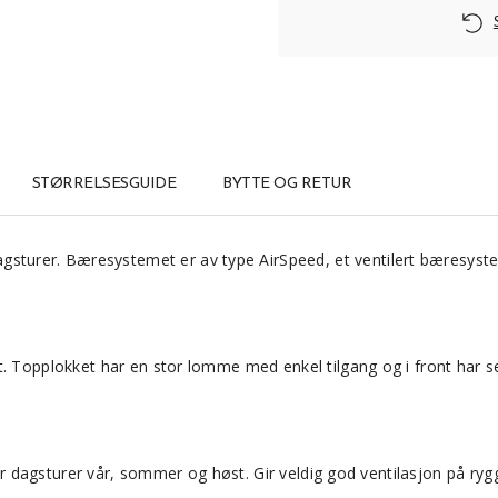
STØRRELSESGUIDE
BYTTE OG RETUR
 dagsturer. Bæresystemet er av type AirSpeed, et ventilert bæresys
t. Topplokket har en stor lomme med enkel tilgang og i front har 
 for dagsturer vår, sommer og høst. Gir veldig god ventilasjon på ry