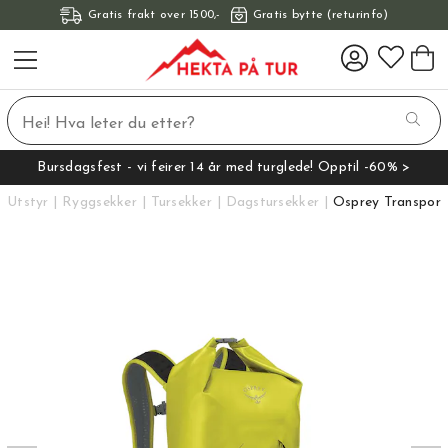
Gratis frakt over 1500,-
Gratis bytte (returinfo)
Bursdagsfest - vi feirer 14 år med turglede! Opptil -60% >
Utstyr
Ryggsekker
Tursekker
Dagstursekker
Osprey Transport