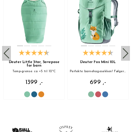
Deuter Little Star, Sovepose
Deuter Fox Mini 10L
for barn
Temp-grense: ca +5 til 10°C
Perfekte barnehagesekken! Følger med sitteunderlag!
1399 ,-
699 ,-