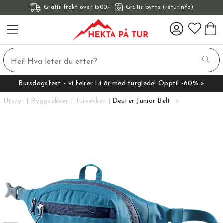
Gratis frakt over 1500,-
Gratis bytte (returinfo)
Bursdagsfest - vi feirer 14 år med turglede! Opptil -60% >
Utstyr
Ryggsekker
Tursekker
Deuter Junior Belt