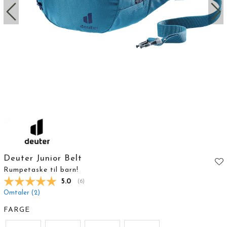
Deuter Junior Belt
Rumpetaske til barn!
Gjennomsnittskarakter:
5.0
(
stemmer:
6
)
Omtaler (
2
)
FARGE