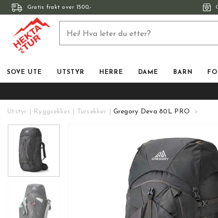
Gratis frakt over 1500,-
SOVE UTE
UTSTYR
HERRE
DAME
BARN
FO
Utstyr
Ryggsekker
Tursekker
Gregory Deva 80L PRO