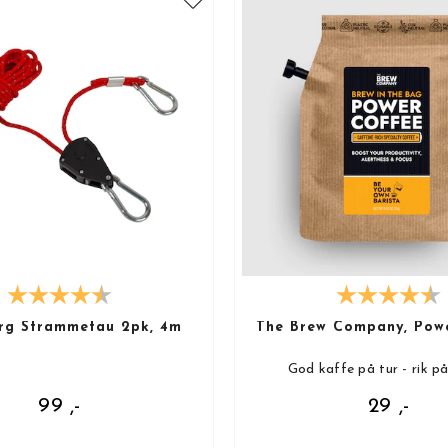
rg Strammetau 2pk, 4m
The Brew Company, Pow
God kaffe på tur - rik p
99 ,-
29 ,-