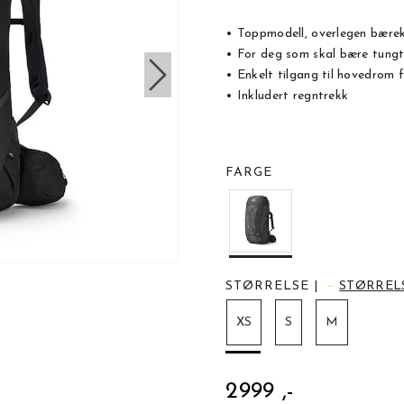
• Toppmodell, overlegen bære
• For deg som skal bære tungt
• Enkelt tilgang til hovedrom 
• Inkludert regntrekk
FARGE
STØRRELSE
|
STØRREL
XS
S
M
2999 ,-