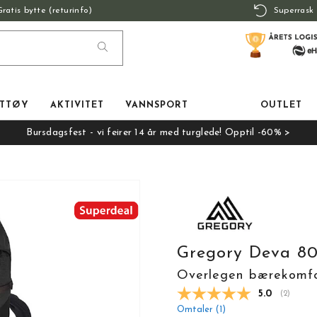
Gratis bytte (returinfo)
Superrask 
TTØY
AKTIVITET
VANNSPORT
OUTLET
Bursdagsfest - vi feirer 14 år med turglede! Opptil -60% >
Gregory Deva 8
Overlegen bærekomfo
Gjennomsnit
5.0
(
stemmer
2
)
Omtaler (
1
)