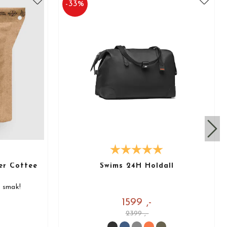
-
33
%
er Coffee
Swims 24H Holdall
å smak!
1599 ,-
2399 ,-