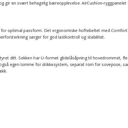
og gir en svært behagelig bæreopplevelse. AirCushion-ryggpanelet 
ser for optimal passform. Det ergonomiske hoftebeltet med Comfort 
orsterkning sørger for god lastkontroll og stabilitet.
styret ditt. Sekken har U-formet glidelåsåpning til hovedrommet, f
ar også egen lomme for drikkesystem, separat rom for sovepose, sa
ekk.