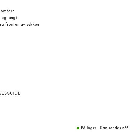
komfort
 og langt
fra fronten av sekken
SESGUIDE
På lager - Kan sendes nå!