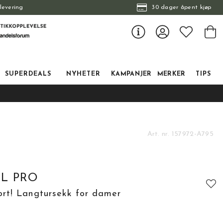
levering
30 dager åpent kjøp
SUPERDEALS
NYHETER
KAMPANJER
MERKER
TIPS
Art. nr.
157972-A795
0L PRO
rt! Langtursekk for damer
tskarakter:
: