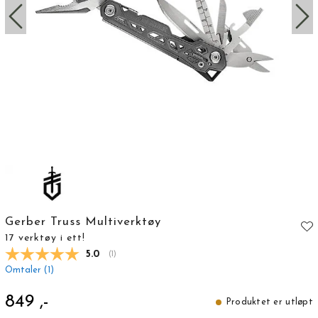
Gerber Truss Multiverktøy
17 verktøy i ett!
Gjennomsnittskarakter:
5.0
(
stemmer:
1
)
Omtaler (
1
)
849 ,-
Produktet er utløpt