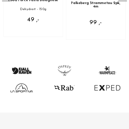
Food Force Pasta Bolognese
Falkeberg Strammetau 2pk,
4m
Dehydrert - 150g
49 ,-
99 ,-