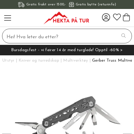
Gratis frakt over 1500,-
Gratis bytte (returinfo)
Bursdagsfest - vi feirer 14 år med turglede! Opptil -60% >
Utstyr
Kniver og turredskap
Multiverktøy
Gerber Truss Multive