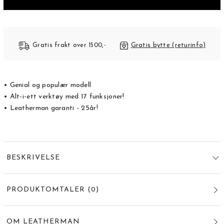
Gratis frakt over 1500,-
Gratis bytte (returinfo)
• Genial og populær modell
• Alt-i-ett verktøy med 17 funksjoner!
• Leatherman garanti - 25år!
BESKRIVELSE
PRODUKTOMTALER
(
0
)
OM LEATHERMAN