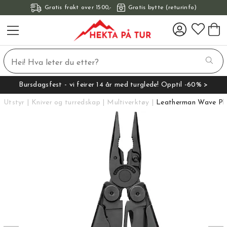
Gratis frakt over 1500,-
Gratis bytte (returinfo)
Bursdagsfest - vi feirer 14 år med turglede! Opptil -60% >
Utstyr
Kniver og turredskap
Multiverktøy
Leatherman Wave Plu