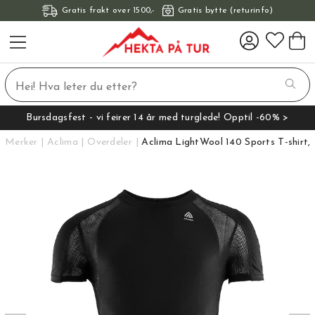
Gratis frakt over 1500,-
Gratis bytte (returinfo)
Bursdagsfest - vi feirer 14 år med turglede! Opptil -60% >
Merker
Aclima
Overdeler
Aclima LightWool 140 Sports T-shirt,