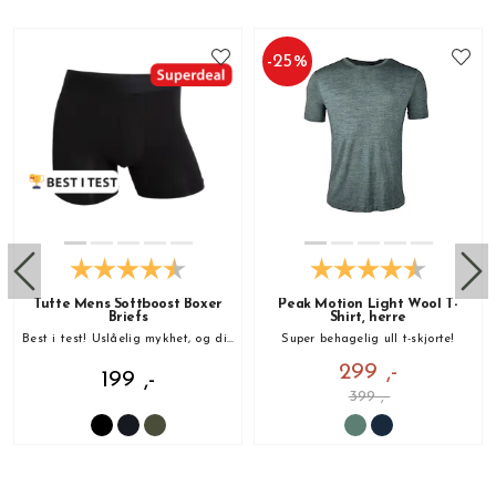
-
25
%
Tufte Mens Softboost Boxer
Peak Motion Light Wool T-
Briefs
Shirt, herre
Best i test! Uslåelig mykhet, og din nye favoritt!
Super behagelig ull t-skjorte!
299 ,-
199 ,-
399 ,-