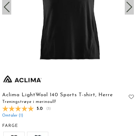
Aclima LightWool 140 Sports T-shirt, Herre
Treningstrøye i merinoull!
Gjennomsnittskarakter:
5.0
(
stemmer:
3
)
Omtaler (
1
)
FARGE