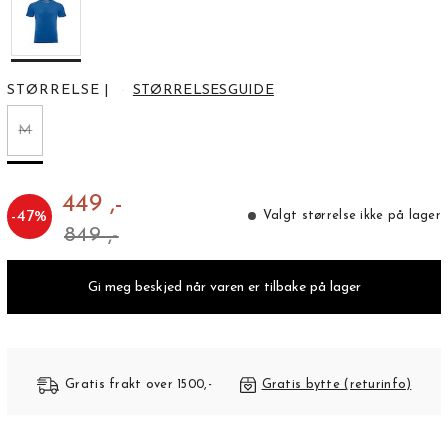
STØRRELSE
|
STØRRELSESGUIDE
M
449 ,-
-
47
%
Valgt størrelse ikke på lager
849 ,-
Gi meg beskjed når varen er tilbake på lager
Gratis frakt over 1500,-
Gratis bytte (returinfo)