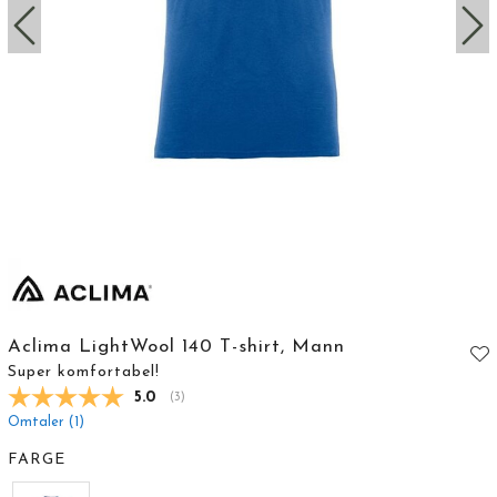
Aclima LightWool 140 T-shirt, Mann
Super komfortabel!
Gjennomsnittskarakter:
5.0
(
stemmer:
3
)
Omtaler (
1
)
FARGE