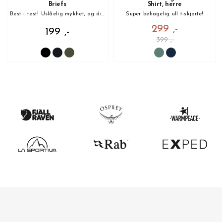
Briefs
Shirt, herre
Best i test! Uslåelig mykhet, og din nye favoritt!
Super behagelig ull t-skjorte!
299 ,-
199 ,-
399 ,-