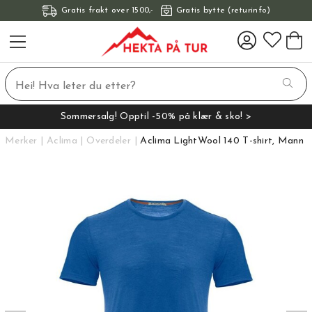
Gratis frakt over 1500,-
Gratis bytte (returinfo)
Sommersalg! Opptil -50% på klær & sko! >
Merker
Aclima
Overdeler
Aclima LightWool 140 T-shirt, Mann