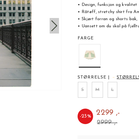
• Design, funksjon og kvalitet
• Råtøff, stretchy shirt fra A
• Skjørt forran og shorts bak, 
• Uansett om du skal på fjelltu
FARGE
STØRRELSE
|
STØRREL
S
M
L
2299 ,-
-
23
%
2999 ,-