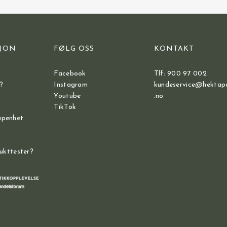
JON
FØLG OSS
KONTAKT
Facebook
Tlf: 900 97 002
?
Instagram
kundeservice@hektap
Youtube
.no
TikTok
åpenhet
dukttester?