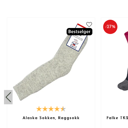
-
27
%
Alaska Sokken, Raggsokk
Falke TK2