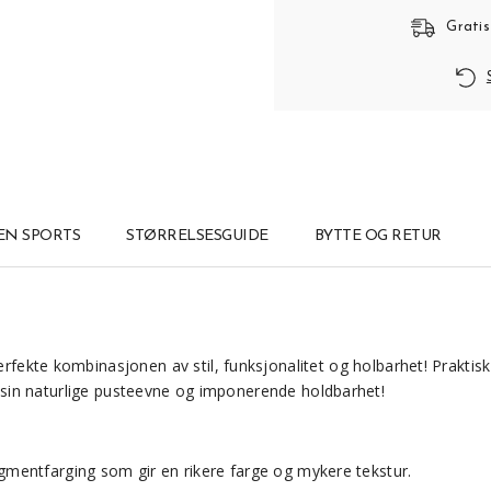
Gratis
N SPORTS
STØRRELSESGUIDE
BYTTE OG RETUR
erfekte kombinasjonen av stil, funksjonalitet og holbarhet! Praktis
for sin naturlige pusteevne og imponerende holdbarhet!
 pigmentfarging som gir en rikere farge og mykere tekstur.