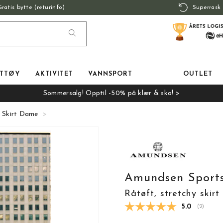
Gratis bytte (returinfo)
Superrask 
TTØY
AKTIVITET
VANNSPORT
OUTLET
Sommersalg! Opptil -50% på klær & sko! >
 Skirt Dame
Amundsen Sports
Råtøft, stretchy skir
Gjennomsnit
5.0
(
stemmer
2
)