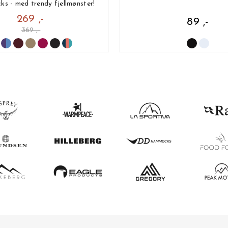
ks - med trendy fjellmønster!
269 ,-
89 ,-
369 ,-