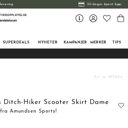
levering
30 dager åpent kjøp
SUPERDEALS
NYHETER
KAMPANJER
MERKER
TIPS
Art. nr.
WSK04
 Ditch-Hiker Scooter Skirt Dame
t fra Amundsen Sports!
tskarakter:
: