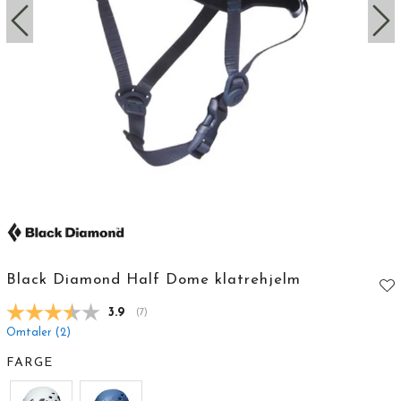
Black Diamond Half Dome klatrehjelm
Gjennomsnittskarakter:
3.9
(
stemmer:
7
)
Omtaler (
2
)
FARGE