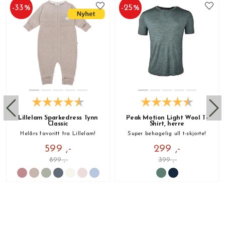
-
33
%
-
25
%
Lillelam Sparkedress Tynn
Peak Motion Light Wool T-
Classic
Shirt, herre
Helårs favoritt fra Lillelam!
Super behagelig ull t-skjorte!
599 ,-
299 ,-
899 ,-
399 ,-