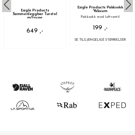
Eagle Products Pakksekk
Eagle Products
Vakuum
Sammenleggbar Turstol
Pakksekk med luftventil
m/truge
199 ,-
649 ,-
SE TILGJENGELIGE STØRRELSER