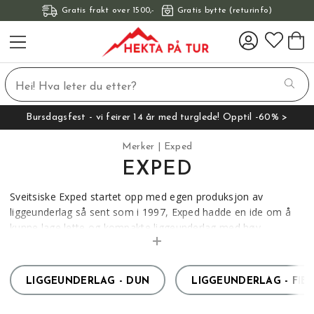
Gratis frakt over 1500,-
Gratis bytte (returinfo)
Bursdagsfest - vi feirer 14 år med turglede! Opptil -60% >
Merker
Exped
EXPED
Sveitsiske Exped startet opp med egen produksjon av
liggeunderlag så sent som i 1997, Exped hadde en ide om å
kunne lage lette og kompakte liggeunderlag med høy
isolasjonsevne. Derved startet de i fylle liggeunderlag med
dun, og den første DownMat’en ble skapt.
LIGGEUNDERLAG - DUN
LIGGEUNDERLAG - FIB
Etter det har utviklingen for Exped godt i rasende fart, og de
er i dag en av de 2 store på liggeunderlag i verden. De lager