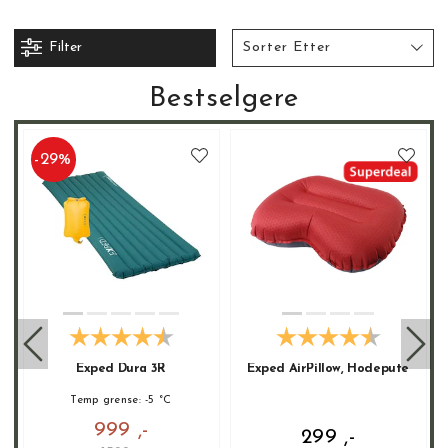
liggeunderlag med både dun(6R, 7R og 8R) og fiber(1R, 2R,
3R, 4R og 5R) fyll i tillegg så har Exped svært gode telt og
ryggsekker.
Filter
Sorter Etter
Exped liggeunderlag er kjent for sin eksepsjonelt høye
Bestselgere
komfort.
Hvorfor har HPT valgt å samarbeide med Exped:
- Man kan ikke være god på liggeunderlag uten å tilby Exped.
-
29
%
- Komforten i disse liggeunderlagene
- Et bredt sortiment som passer til alle turer.
Våre favoritter:
Ultra 5R
,
Dura 8R
,
Chair kit
Exped Dura 3R
Exped AirPillow, Hodepute
Temp grense: -5 °C
999 ,-
299 ,-