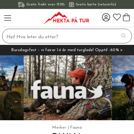
Gratis frakt over 1500,-
Gratis bytte (returinfo)
Bursdagsfest - vi feirer 14 år med turglede! Opptil -60% >
Merker
Fauna