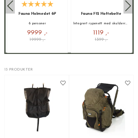
k
Fauna Holmeslet 6P
Fauna F12 Hoftebelte
6 personer
Integrert rypenett med skulderreimer
9999 ,-
1119 ,-
19999 ,-
1399 ,-
13 PRODUKTER