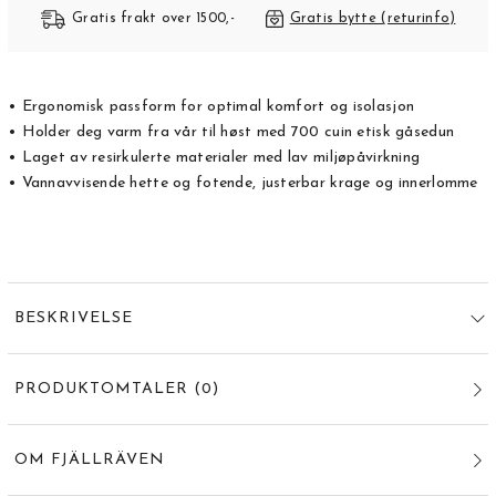
Gratis frakt over 1500,-
Gratis bytte (returinfo)
• Ergonomisk passform for optimal komfort og isolasjon
• Holder deg varm fra vår til høst med 700 cuin etisk gåsedun
• Laget av resirkulerte materialer med lav miljøpåvirkning
• Vannavvisende hette og fotende, justerbar krage og innerlomme
BESKRIVELSE
PRODUKTOMTALER
(
0
)
OM FJÄLLRÄVEN