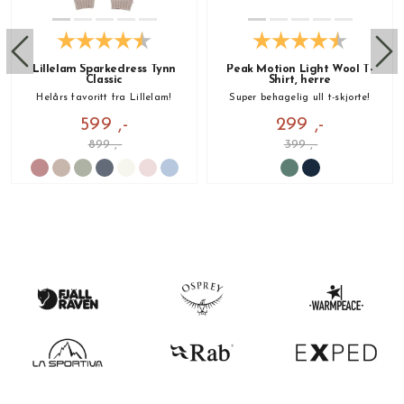
Lillelam Sparkedress Tynn
Peak Motion Light Wool T-
Classic
Shirt, herre
Helårs favoritt fra Lillelam!
Super behagelig ull t-skjorte!
599 ,-
299 ,-
899 ,-
399 ,-