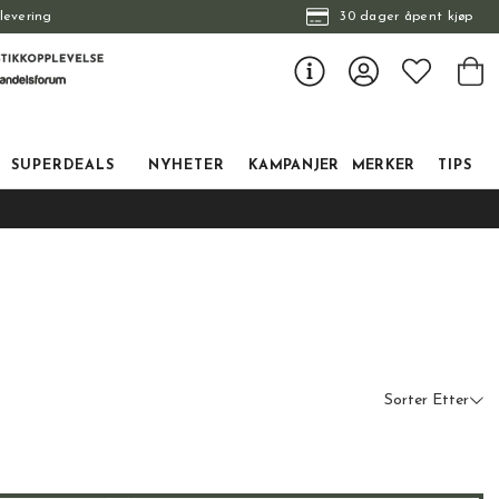
levering
30 dager åpent kjøp
SUPERDEALS
NYHETER
KAMPANJER
MERKER
TIPS
Sorter Etter