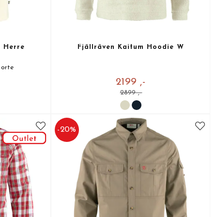
, Herre
Fjällräven Kaitum Hoodie W
jorte
2199 ,-
2899 ,-
-
20
%