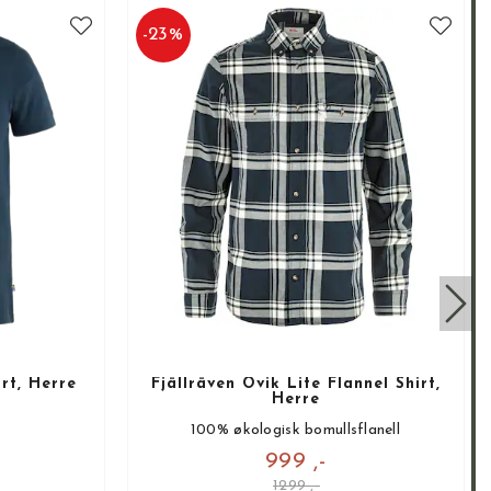
-
23
%
rt, Herre
Fjällräven Övik Lite Flannel Shirt,
Herre
!
100% økologisk bomullsflanell
999 ,-
1299 ,-