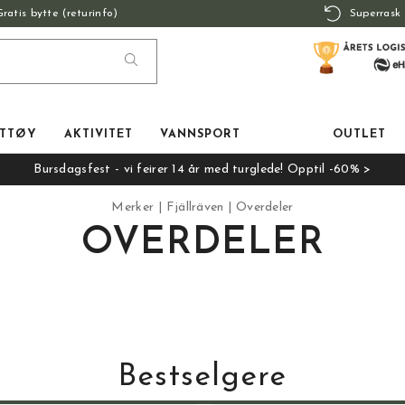
Gratis bytte (returinfo)
Superrask 
TTØY
AKTIVITET
VANNSPORT
OUTLET
Bursdagsfest - vi feirer 14 år med turglede! Opptil -60% >
Merker
Fjällräven
Overdeler
OVERDELER
Bestselgere