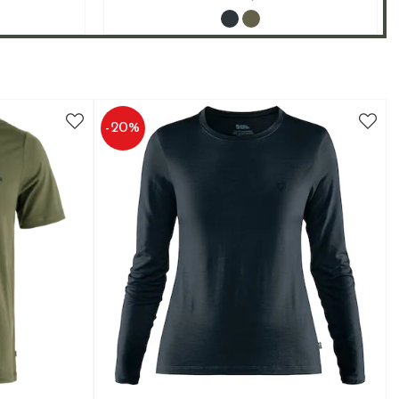
-
20
%