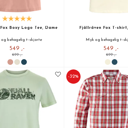
n Fox Boxy Logo Tee, Dame
Fjällräven Fox T-shirt
og behagelig t-skjorte
Myk og behagelig t-sk
549 ,-
549 ,-
699 ,-
699 ,-
-
32
%