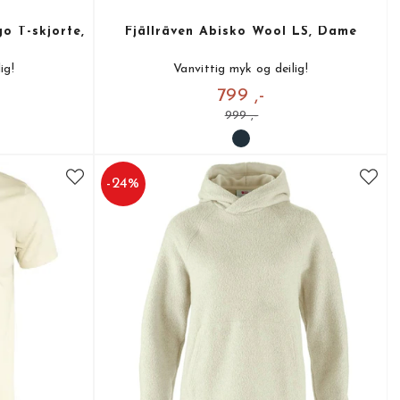
o T-skjorte,
Fjällräven Abisko Wool LS, Dame
ig!
Vanvittig myk og deilig!
799 ,-
999 ,-
-
24
%