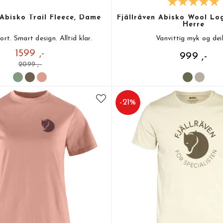
 Abisko Trail Fleece, Dame
Fjällräven Abisko Wool Log
Herre
t. Smart design. Alltid klar.
Vanvittig myk og deil
1599 ,-
999 ,-
2099 ,-
-
21
%