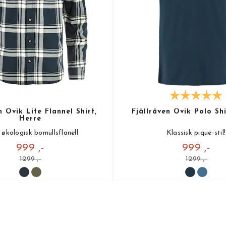
n Övik Lite Flannel Shirt,
Fjällräven Övik Polo Shi
Herre
økologisk bomullsflanell
Klassisk pique-stil!
999 ,-
999 ,-
1299 ,-
1299 ,-