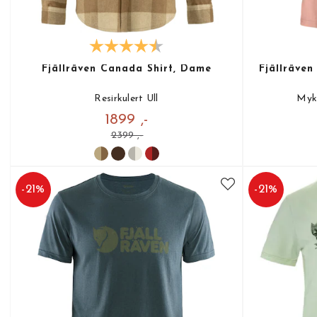
Fjällräven Canada Shirt, Dame
Fjällräve
Resirkulert Ull
Myk 
1899 ,-
2399 ,-
-
21
%
-
21
%