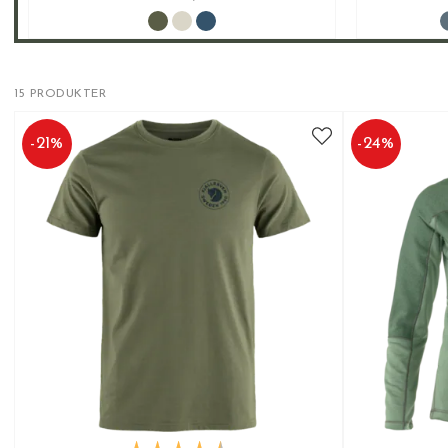
15 PRODUKTER
-
21
%
-
24
%