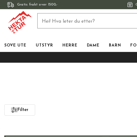
Gratis frakt over 1500,-
SOVE UTE
UTSTYR
HERRE
DAME
BARN
FO
Filter