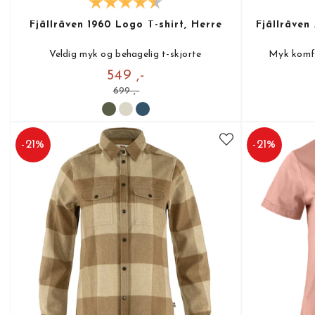
Fjällräven 1960 Logo T-shirt, Herre
Fjällräven
Veldig myk og behagelig t-skjorte
Myk komfor
549 ,-
699 ,-
-
21
%
-
21
%