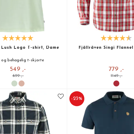
n Lush Logo T-shirt, Dame
Fjällräven Singi Flannel
og behagelig t-skjorte
549 ,-
779 ,-
699 ,-
1149 ,-
-
23
%