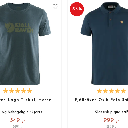
-
23
%
ven Logo T-shirt, Herre
Fjällräven Övik Polo Shi
 og behagelig t-skjorte
Klassisk pique-stil
549 ,-
999 ,-
699 ,-
1299 ,-