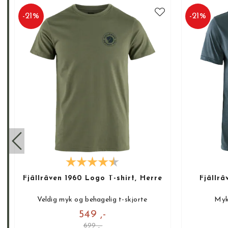
-
21
%
-
21
%
Fjällräven 1960 Logo T-shirt, Herre
Fjällrä
Veldig myk og behagelig t-skjorte
Myk
549 ,-
699 ,-