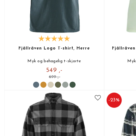
Fjällräven Logo T-shirt, Herre
Fjällräve
Myk og behagelig t-skjorte
Myk 
549 ,-
699 ,-
-
23
%