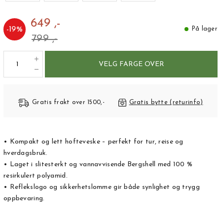
649 ,-
-
19
%
På lager
799 ,-
VELG FARGE OVER
Gratis frakt over 1500,-
Gratis bytte (returinfo)
• Kompakt og lett hofteveske – perfekt for tur, reise og
hverdagsbruk.
• Laget i slitesterkt og vannavvisende Bergshell med 100 %
resirkulert polyamid.
• Reflekslogo og sikkerhetslomme gir både synlighet og trygg
oppbevaring.