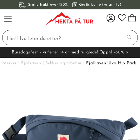
Gratis frakt over 1500,-
Gratis bytte (returinfo)
Bursdagsfest - vi feirer 14 år med turglede! Opptil -60% >
Merker
Fjällräven
Sekker og tilbehør
Fjällräven Ulvö Hip Pack