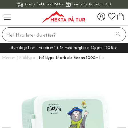
Gratis frakt over 1500,-
Gratis bytte (returinfo)
Bursdagsfest - vi feirer 14 år med turglede! Opptil -60% >
Merker
Flåklypa
Flåklypa Matboks Grønn 1000ml