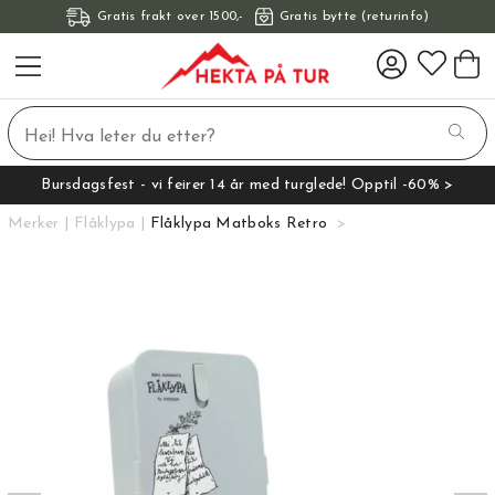
Gratis frakt over 1500,-
Gratis bytte (returinfo)
Bursdagsfest - vi feirer 14 år med turglede! Opptil -60% >
Merker
Flåklypa
Flåklypa Matboks Retro