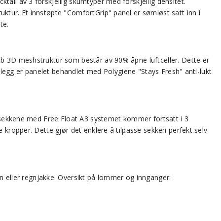
tail av 3 forskjellig skumtyper med forskjellig densitet.
ktur. Et innstøpte "ComfortGrip" panel er sømløst satt inn i
te.
omb 3D meshstruktur som består av 90% åpne luftceller. Dette er
illegg er panelet behandlet med Polygiene "Stays Fresh" anti-lukt
torsekkene med Free Float A3 systemet kommer fortsatt i 3
 kropper. Dette gjør det enklere å tilpasse sekken perfekt selv
eller regnjakke. Oversikt på lommer og innganger: