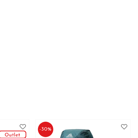
-
30
%