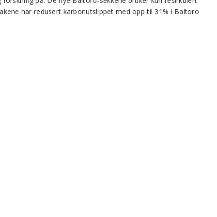
forskning på. De nye Baltoro-sekkene bruker kun resirkulert
ltakene har redusert karbonutslippet med opp til 31% i Baltoro