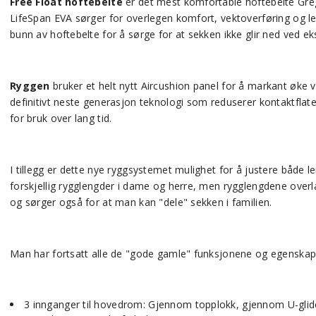
Free Float hoftebelte
er det mest komfortable hoftebelte Grego
LifeSpan EVA sørger for overlegen komfort, vektoverføring og le
bunn av hoftebelte for å sørge for at sekken ikke glir ned ved e
Ryggen
bruker et helt nytt Aircushion panel for å markant øke 
definitivt neste generasjon teknologi som reduserer kontaktflate,
for bruk over lang tid.
I tillegg er dette nye ryggsystemet mulighet for å justere både
forskjellig rygglengder i dame og herre, men rygglengdene overla
og sørger også for at man kan "dele" sekken i familien.
Man har fortsatt alle de "gode gamle" funksjonene og egenskap
3 innganger til hovedrom: Gjennom topplokk, gjennom U-glide