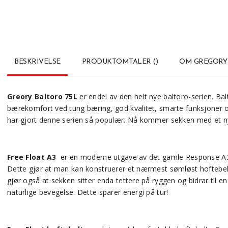
BESKRIVELSE
PRODUKTOMTALER
(
)
OM GREGORY
Greory Baltoro 75L
er endel av den helt nye baltoro-serien. B
bærekomfort ved tung bæring, god kvalitet, smarte funksjoner og
har gjort denne serien så populær. Nå kommer sekken med et 
Free Float A3
er en moderne utgave av det gamle Response A3 s
Dette gjør at man kan konstruerer et nærmest sømløst hoftebelte
gjør også at sekken sitter enda tettere på ryggen og bidrar til
naturlige bevegelse. Dette sparer energi på tur!