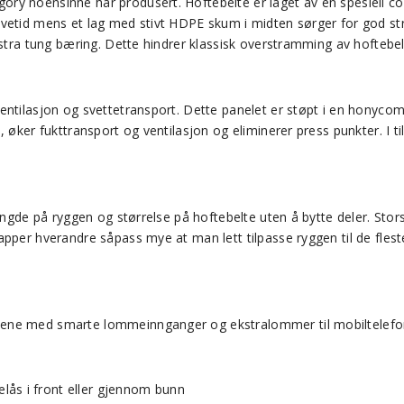
ry noensinne har produsert. Hoftebelte er laget av en spesiell cock
vetid mens et lag med stivt HDPE skum i midten sørger for god stru
kstra tung bæring. Dette hindrer klassisk overstramming av hoftebel
ventilasjon og svettetransport. Dette panelet er støpt i en honyc
 øker fukttransport og ventilasjon og eliminerer press punkter. I t
 lengde på ryggen og størrelse på hoftebelte uten å bytte deler. S
pper hverandre såpass mye at man lett tilpasse ryggen til de fleste
ene med smarte lommeinnganger og ekstralommer til mobiltelefon 
lås i front eller gjennom bunn