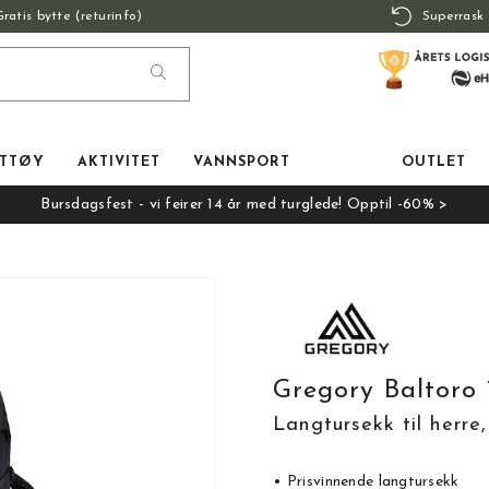
Gratis bytte (returinfo)
Superrask 
TTØY
AKTIVITET
VANNSPORT
OUTLET
Bursdagsfest - vi feirer 14 år med turglede! Opptil -60% >
Gregory Baltoro
Langtursekk til herre
• Prisvinnende langtursekk