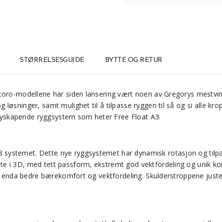
STØRRELSESGUIDE
BYTTE OG RETUR
altoro-modellene har siden lansering vært noen av Gregorys mestvi
 løsninger, samt mulighet til å tilpasse ryggen til så og si alle k
nyskapende ryggsystem som heter Free Float A3.
ystemet. Dette nye ryggsystemet har dynamisk rotasjon og tilpasn
 i 3D, med tett passform, ekstremt god vektfordeling og unik komf
 en enda bedre bærekomfort og vektfordeling. Skulderstroppene jus