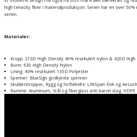
Et moderne design må også ha som mål å øke bærekraft og reduse
high tenacity fiber i materialproduksjon. Serien har en over 50%
serien.
Materialer:
Kropp: 210D High Density 40% resirkulert nylon & 420D High 
Bunn: 630 High Density Nylon
Lining: 40% resirkulert 135D Polyester
Spenner: BlueSign godkjente spenner
Skulderstropper, Rygg og hoftebelte: LifeSpan EVA og Aircus
Ramme: Aluminium, Stål og fiberglass anti-barrel stag. HDPE