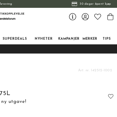
levering
30 dager åpent kjøp
SUPERDEALS
NYHETER
KAMPANJER
MERKER
TIPS
Art. nr.
142512-1002
 75L
, ny utgave!