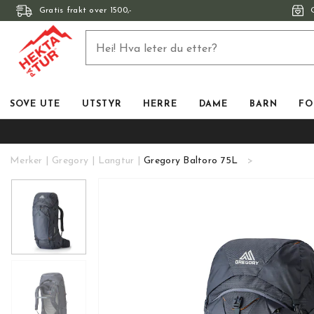
Gratis frakt over 1500,-
SOVE UTE
UTSTYR
HERRE
DAME
BARN
FO
Merker
Gregory
Langtur
Gregory Baltoro 75L