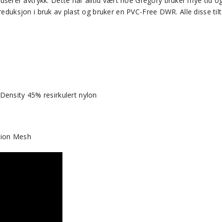
rer avtrykk. Dette har alltid vært noe Gregory bruker mye tid og 
 reduksjon i bruk av plast og bruker en PVC-Free DWR. Alle disse ti
Density 45% resirkulert nylon
hion Mesh