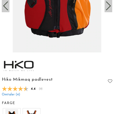
Hiko Mikmaq padlevest
Gjennomsnittskarakter:
4.4
(
stemmer:
9
)
Omtaler (
4
)
FARGE