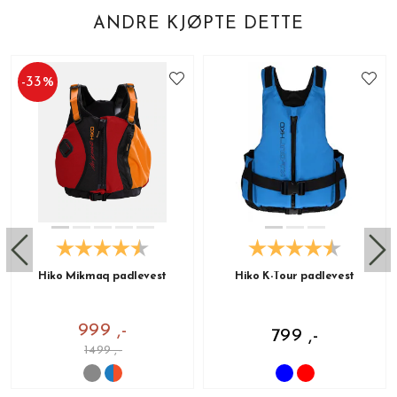
ANDRE KJØPTE DETTE
-
33
%
Hiko Mikmaq padlevest
Hiko K-Tour padlevest
999 ,-
799 ,-
1499 ,-