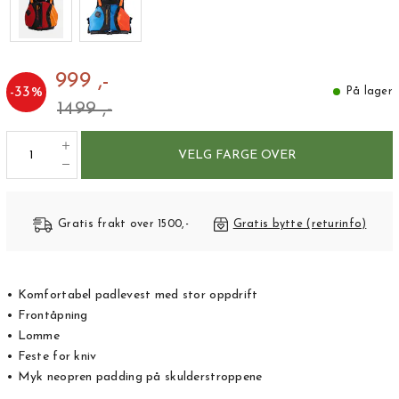
999 ,-
-
33
%
På lager
1499 ,-
VELG FARGE OVER
Gratis frakt over 1500,-
Gratis bytte (returinfo)
• Komfortabel padlevest med stor oppdrift
• Frontåpning
• Lomme
• Feste for kniv
• Myk neopren padding på skulderstroppene