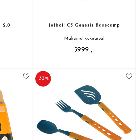
t 2.0
Jetboil CS Genesis Basecamp
Maksimal kokeareal
5999 ,-
-
33
%