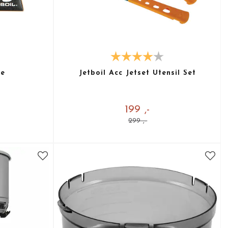
ge
Jetboil Acc Jetset Utensil Set
199 ,-
299 ,-