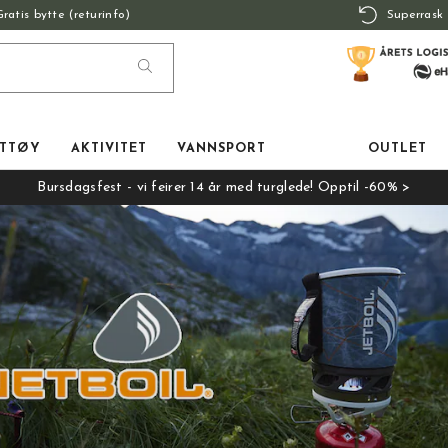
Gratis bytte (returinfo)
Superrask 
TTØY
AKTIVITET
VANNSPORT
OUTLET
Bursdagsfest - vi feirer 14 år med turglede! Opptil -60% >