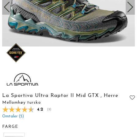
La Sportiva Ultra Raptor II Mid GTX , Herre
Mellomhøy tursko
Gjennomsnittskarakter:
4.2
(
stemmer:
9
)
Omtaler (
5
)
FARGE