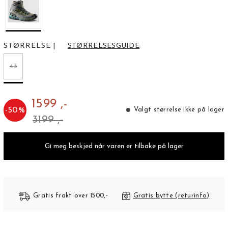
STØRRELSE
|
STØRRELSESGUIDE
43
1599 ,-
-
50
%
Valgt størrelse ikke på lager
3199 ,-
Gi meg beskjed når varen er tilbake på lager
Gratis frakt over 1500,-
Gratis bytte (returinfo)