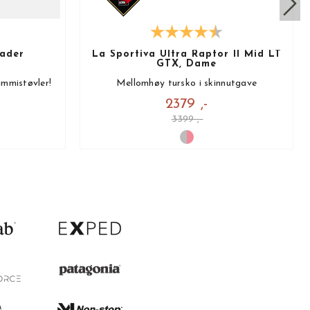
ader
La Sportiva Ultra Raptor II Mid LT
GTX, Dame
mmistøvler!
Mellomhøy tursko i skinnutgave
2379 ,-
3399 ,-