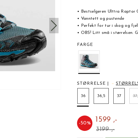
• Bestselgeren Ulttra Raptor 
• Vanntett og pustende
• Perfekt for tur i skog og fjel
• OBS! Litt små i størrelsen. G
FARGE
STØRRELSE
|
STØRREL
36
36,5
37
37
1599 ,-
-
50
%
3199 ,-