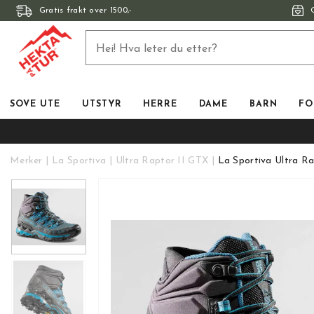
Gratis frakt over 1500,-
SOVE UTE
UTSTYR
HERRE
DAME
BARN
FO
Merker
La Sportiva
Ultra Raptor II GTX
La Sportiva Ultra 