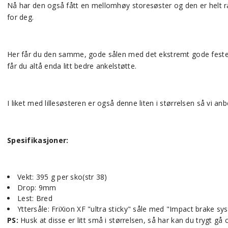
Nå har den også fått en mellomhøy storesøster og den er helt rå
for deg.
Her får du den samme, gode sålen med det ekstremt gode fest
får du altå enda litt bedre ankelstøtte.
I liket med lillesøsteren er også denne liten i størrelsen så vi an
Spesifikasjoner:
Vekt: 395 g per sko(str 38)
Drop: 9mm
Lest: Bred
Yttersåle: FriXion XF "ultra sticky" såle med "Impact brake sy
PS:
Husk at disse er litt små i størrelsen, så har kan du trygt gå o