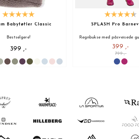
lam Babytøfler Classic
SPLASH Pro Barnev
Bestselgere!
Regnbukse med påsveisede gu
399 ,-
399 ,-
799 ,-