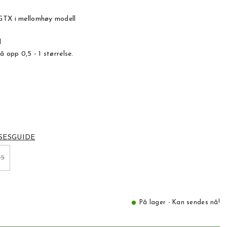
GTX i mellomhøy modell
l
å opp 0,5 - 1 størrelse.
SESGUIDE
,5
På lager - Kan sendes nå!