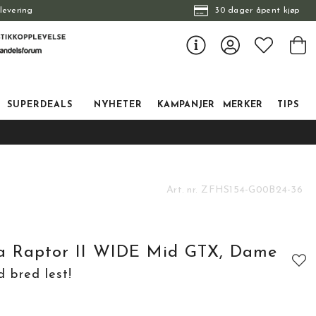
levering
30 dager åpent kjøp
SUPERDEALS
NYHETER
KAMPANJER
MERKER
TIPS
Art. nr.
ZFHS154-G00B24-36
ra Raptor II WIDE Mid GTX, Dame
 bred lest!
tskarakter:
: