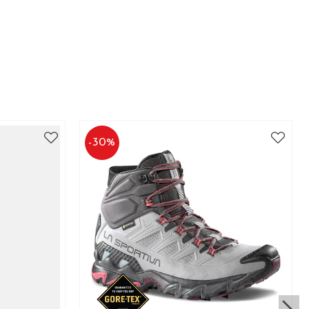
-
30
%