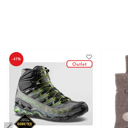
-
41
%