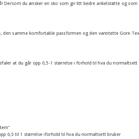
! Dersom du ønsker en sko som gir litt bedre ankelstøtte og som p
e, den samme komfortable passformen og den vanntette Gore-Tex-
befaler at du går opp 0,5-1 størrelse i forhold til hva du normaltsett
stem"
pp 0,5 til 1 størrelse iforhold til hva du normaltsett bruker