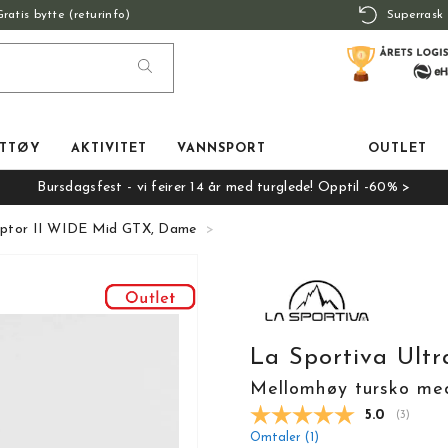
Gratis bytte (returinfo)
Superrask 
TTØY
AKTIVITET
VANNSPORT
OUTLET
Bursdagsfest - vi feirer 14 år med turglede! Opptil -60% >
Raptor II WIDE Mid GTX, Dame
La Sportiva Ult
Mellomhøy tursko med
Gjennomsnit
5.0
(
stemmer
3
)
Omtaler (
1
)