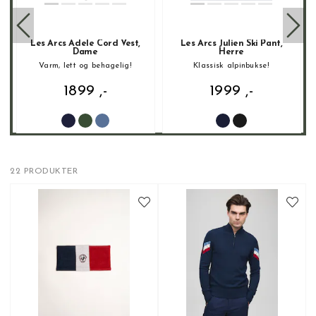
Les Arcs Adele Cord Vest,
Les Arcs Julien Ski Pant,
Dame
Herre
llet og byen!
Varm, lett og behagelig!
Klassisk alpinbukse!
1899 ,-
1999 ,-
22 PRODUKTER