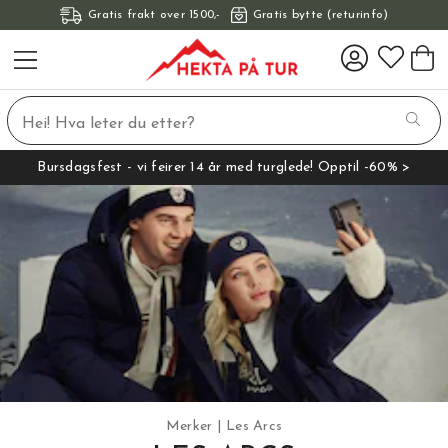
Gratis frakt over 1500,-
Gratis bytte (returinfo)
Bursdagsfest - vi feirer 14 år med turglede! Opptil -60% >
Merker
Les Arcs