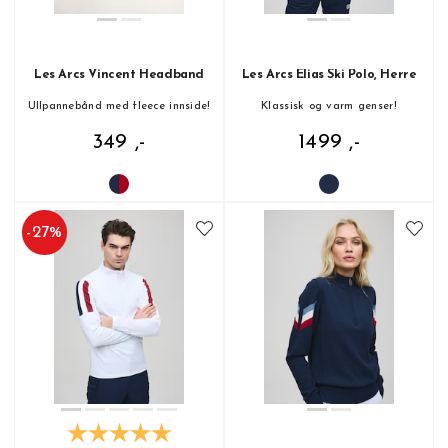
Les Arcs Vincent Headband
Les Arcs Elias Ski Polo, Herre
Ullpannebånd med fleece innside!
Klassisk og varm genser!
349 ,-
1499 ,-
-
27
%