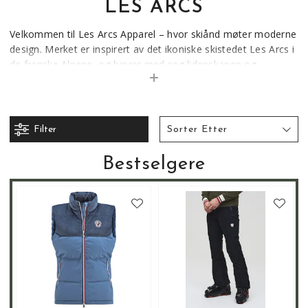
LES ARCS
Velkommen til Les Arcs Apparel – hvor skiånd møter moderne
design. Merket er inspirert av det ikoniske skistedet Les Arcs i
de franske Alpene, og bærer med seg lidenskapen og
kreativiteten fra 1968. Hos oss får du plagg og tilbehør som
er både stilfulle og komfortable, med fokus på kvalitet som
tåler både fjelltur, bakke og hverdagsbruk. Utforsk
kolleksjonen og finn klær som gir deg glede året rundt.
Filter
Sorter Etter
Bestselgere