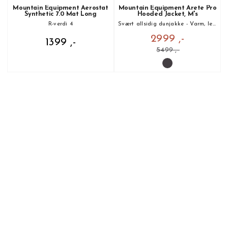
Mountain Equipment Aerostat
Mountain Equipment Arete Pro
Synthetic 7.0 Mat Long
Hooded Jacket, M's
R-verdi 4
Svært allsidig dunjakke - Varm, lett og pakkbar
2999 ,-
1399 ,-
5499 ,-