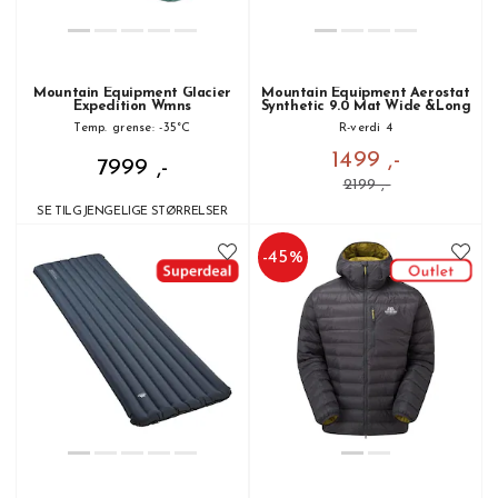
Mountain Equipment Glacier
Mountain Equipment Aerostat
Expedition Wmns
Synthetic 9.0 Mat Wide &Long
Temp. grense: -35°C
R-verdi 4
1499 ,-
7999 ,-
2199 ,-
SE TILGJENGELIGE STØRRELSER
-
45
%