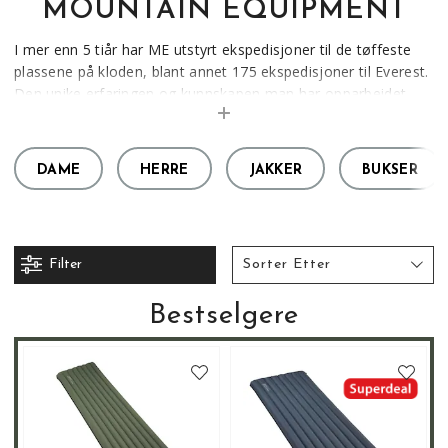
MOUNTAIN EQUIPMENT
I mer enn 5 tiår har ME utstyrt ekspedisjoner til de tøffeste
plassene på kloden, blant annet 175 ekspedisjoner til Everest.
Den unike erfaringen og kunnskapen man har opparbeidet
gjennom dette har gitt produktene fra ME en kvalitet og
funksjon som vi friluftsfolk over hele verden i dag nyter godt
av.
DAME
HERRE
JAKKER
BUKSER
ME er kjent for sin unike kvalitet og kammer teknologi på
dunprodukter, i tillegg så har skallproduktene fra ME stadig
fått nye tilhengere her i Norge, og er etter vår mening blant
de beste.
Filter
Sorter Etter
Hvorfor har HPT valgt ME som samarbeidspartner:
Bestselgere
- Fantastisk gode soveposer
- Svært gode turbukser
- God og lydhør produktutvikling
Våre favoritter: K7 dunjakke, Epic bukse
Størrelsesguide