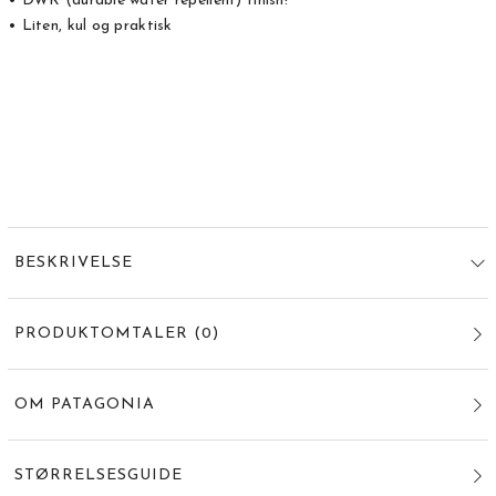
• DWR (durable water repellent) finish!
• Liten, kul og praktisk
BESKRIVELSE
PRODUKTOMTALER
(
0
)
OM PATAGONIA
STØRRELSESGUIDE