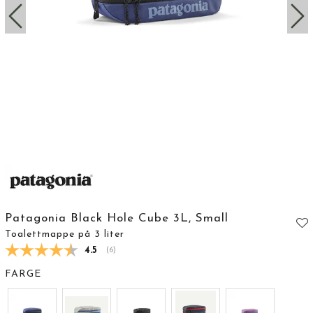
Patagonia Black Hole Cube 3L, Small
Toalettmappe på 3 liter
Gjennomsnittskarakter:
4.5
(
stemmer:
6
)
FARGE