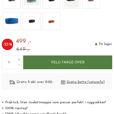
499 ,-
-
23
%
På lager
649 ,-
VELG FARGE OVER
Gratis frakt over 1500,-
Gratis bytte (returinfo)
• Praktisk, liten toalettmappe som passer perfekt i ryggsekken!
• 100% ripstop!