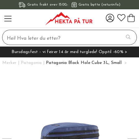
Gratis frakt over 1500,-
Gratis bytte (returinfo)
Bursdagsfest - vi feirer 14 år med turglede! Opptil -60% >
Merker
Patagonia
Patagonia Black Hole Cube 3L, Small