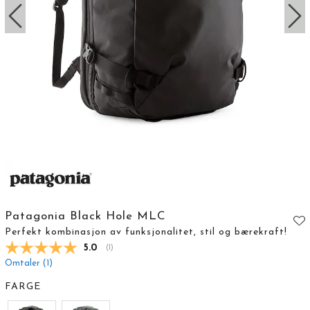
Patagonia Black Hole MLC
Perfekt kombinasjon av funksjonalitet, stil og bærekraft!
Gjennomsnittskarakter:
5.0
(
stemmer:
1
)
Omtaler (
1
)
FARGE