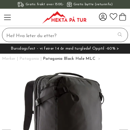
Gratis frakt over 1500,-
Gratis bytte (returinfo)
Bursdagsfest - vi feirer 14 år med turglede! Opptil -60% >
Merker
Patagonia
Patagonia Black Hole MLC