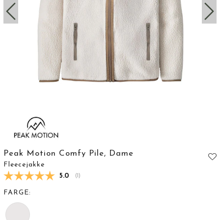
Peak Motion Comfy Pile, Dame
Fleecejakke
Gjennomsnittskarakter:
5.0
(
stemmer:
1
)
FARGE: