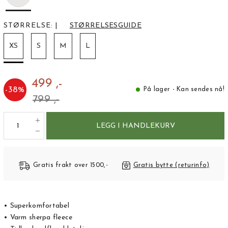
STØRRELSE:
|
STØRRELSESGUIDE
XS
S
M
L
499 ,-
-
38
%
På lager - Kan sendes nå!
799 ,-
LEGG I HANDLEKURV
Gratis frakt over 1500,-
Gratis bytte (returinfo)
• Superkomfortabel
• Varm sherpa fleece