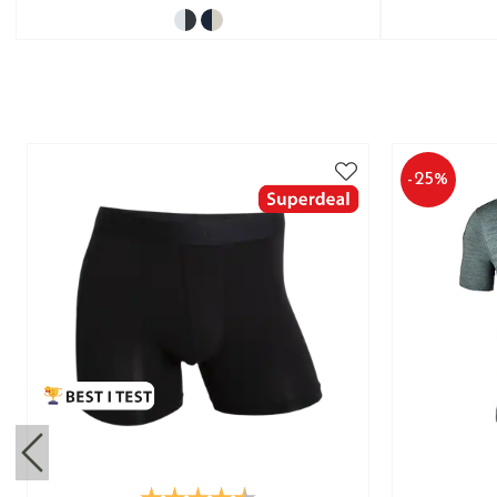
-
25
%