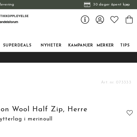
levering
30 dager åpent kjøp
SUPERDEALS
NYHETER
KAMPANJER
MERKER
TIPS
Art. nr.
073333
ion Wool Half Zip, Herre
ytterlag i merinoull
tskarakter:
: