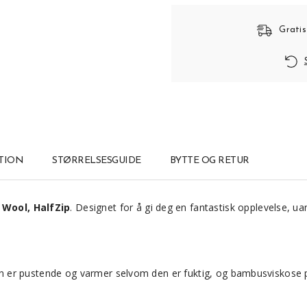
Gratis
TION
STØRRELSESGUIDE
BYTTE OG RETUR
Wool, HalfZip
. Designet for å gi deg en fantastisk opplevelse, uan
 er pustende og varmer selvom den er fuktig, og bambusviskose på