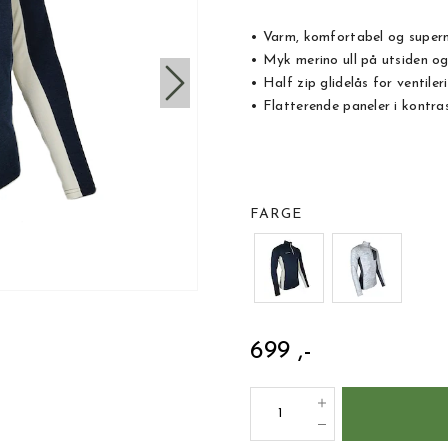
• Varm, komfortabel og super
• Myk merino ull på utsiden o
• Half zip glidelås for ventil
• Flatterende paneler i kontras
FARGE
699 ,-