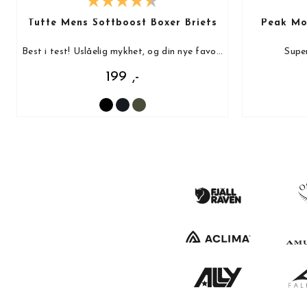
Tufte Mens Softboost Boxer Briefs
Peak Mot
Best i test! Uslåelig mykhet, og din nye favoritt!
Super
199 ,-