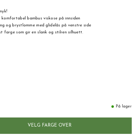
myk!
g komfortabel bambus viskose på innsiden
ering og brystlomme med glidelås på venstre side
t farge som gir en slank og stilren silhuett.
På lager
VELG FARGE OVER