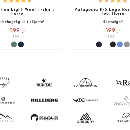
ion Light Wool T-Shirt,
Patagonia P-6 Logo Resp
herre
Tee, Herre
 behagelig ull t-skjorte!
Bestselger!
299 ,-
599 ,-
399 ,-
799 ,-