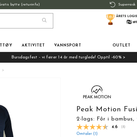
Gratis bytte (returinfo)
Superrask 
TTØY
AKTIVITET
VANNSPORT
OUTLET
Bursdagsfest - vi feirer 14 år med turglede! Opptil -60% >
Peak Motion Fus
2-lags: Fôr i bambus, 
Gjennomsnit
4.6
(
stemmer
8
)
Omtaler (
1
)