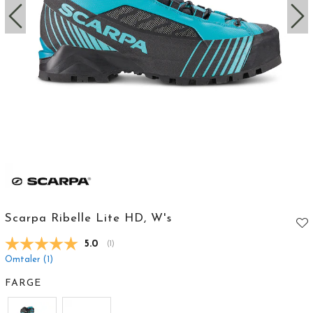
Scarpa Ribelle Lite HD, W's
Gjennomsnittskarakter:
5.0
(
stemmer:
1
)
Omtaler (
1
)
FARGE