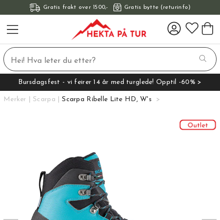
Gratis frakt over 1500,-
Gratis bytte (returinfo)
Bursdagsfest - vi feirer 14 år med turglede! Opptil -60% >
Merker
Scarpa
Scarpa Ribelle Lite HD, W's