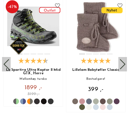
-
41
%
La Sportiva Ultra Raptor II Mid
Lillelam Babytøfler Classic
GTX , Herre
Mellomhøy tursko
Bestselgere!
1899 ,-
399 ,-
3199 ,-