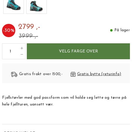
2799 ,-
-
30
%
På lager
3999 ,-
VELG FARGE OVER
Gratis frakt over 1500,-
Gratis bytte (returinfo)
Fjellstøvler med god passform som vil holde seg lette og tørre på
hele fjellturen, uansett vær.