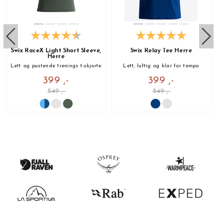
Swix RaceX Light Short Sleeve,
Swix Relay Tee Herre
Herre
Lett og pustende trenings t-skjorte
Lett, luftig og klar for tempo
399 ,-
399 ,-
549 ,-
549 ,-