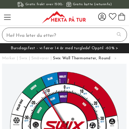
Gratis frakt over 1500,-
Gratis bytte (returinfo)
Bursdagsfest - vi feirer 14 år med turglede! Opptil -60% >
Merker
Swix
Småvarer
Swix Wall Thermometer, Round