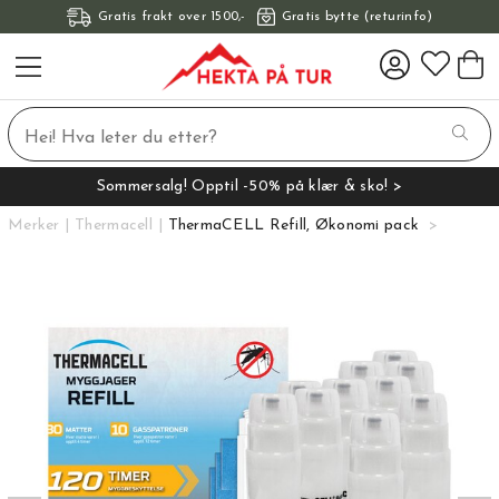
Gratis frakt over 1500,-
Gratis bytte (returinfo)
Sommersalg! Opptil -50% på klær & sko! >
Merker
Thermacell
ThermaCELL Refill, Økonomi pack