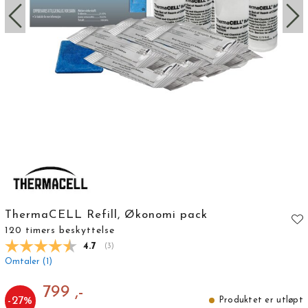
ThermaCELL Refill, Økonomi pack
120 timers beskyttelse
Gjennomsnittskarakter:
4.7
(
stemmer:
3
)
Omtaler (
1
)
799 ,-
-
27
%
Produktet er utløpt