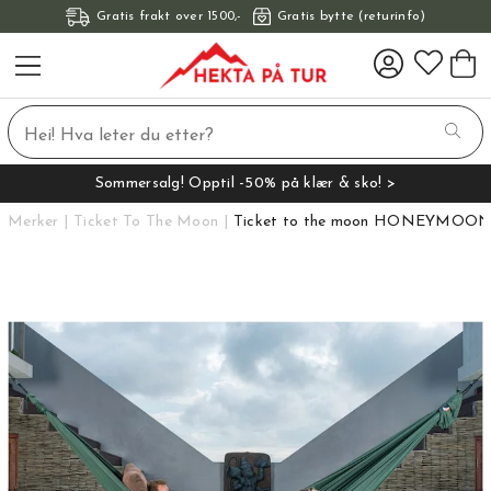
Gratis frakt over 1500,-
Gratis bytte (returinfo)
Sommersalg! Opptil -50% på klær & sko! >
Merker
Ticket To The Moon
Ticket to the moon HONEYMOON