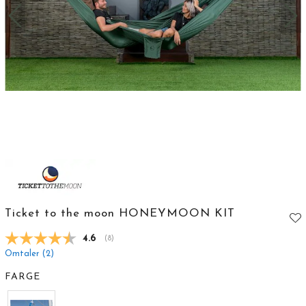
Ticket to the moon HONEYMOON KIT
Gjennomsnittskarakter:
4.6
(
stemmer:
8
)
Omtaler (
2
)
FARGE