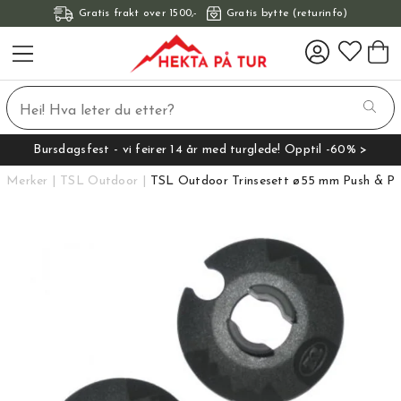
Gratis frakt over 1500,-
Gratis bytte (returinfo)
Bursdagsfest - vi feirer 14 år med turglede! Opptil -60% >
Merker
TSL Outdoor
TSL Outdoor Trinsesett ø55 mm Push & Pu