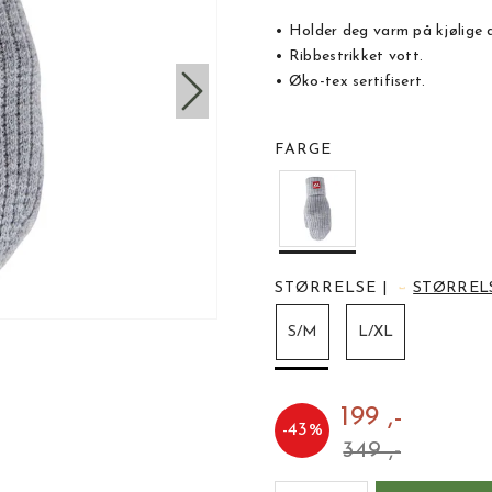
• Holder deg varm på kjølige 
• Ribbestrikket vott.
• Øko-tex sertifisert.
FARGE
STØRRELSE
|
STØRREL
S/M
L/XL
199 ,-
-
43
%
349 ,-