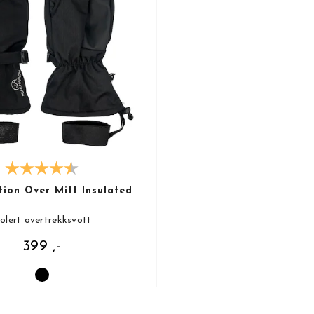
ion Over Mitt Insulated
solert overtrekksvott
399 ,-