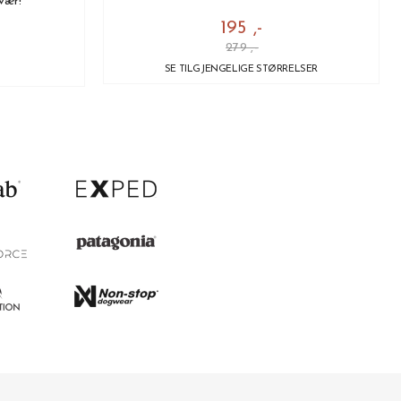
vær!
195 ,-
279 ,-
SE TILGJENGELIGE STØRRELSER