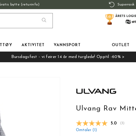
Gratis bytte (returinfo)
Superrask 
TTØY
AKTIVITET
VANNSPORT
OUTLET
Bursdagsfest - vi feirer 14 år med turglede! Opptil -60% >
Ulvang Rav Mitt
Gjennomsnit
5.0
(
stemmer
3
)
Omtaler (
1
)