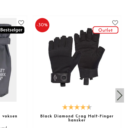
-
30
%
r voksen
Black Diamond Crag Half-Finger
hansker