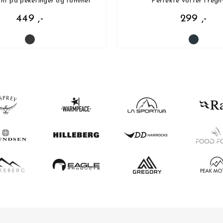
int på pekefinger og tommel
Perfekte votter i regn
449 ,-
299 ,-