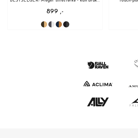
BESTSELGER! Meget slitesterke - kan brukes til alt!
Touch-po
899 ,-