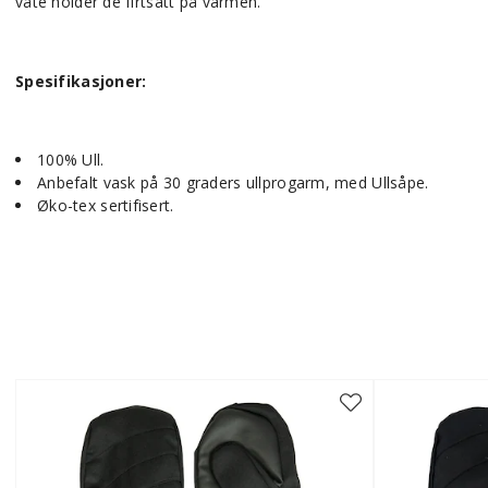
våte holder de firtsatt på varmen.
Spesifikasjoner:
100% Ull.
Anbefalt vask på 30 graders ullprogarm, med Ullsåpe.
Øko-tex sertifisert.