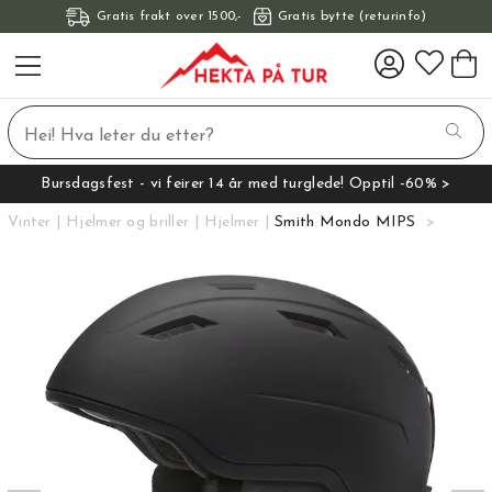
Gratis frakt over 1500,-
Gratis bytte (returinfo)
Bursdagsfest - vi feirer 14 år med turglede! Opptil -60% >
Vinter
Hjelmer og briller
Hjelmer
Smith Mondo MIPS