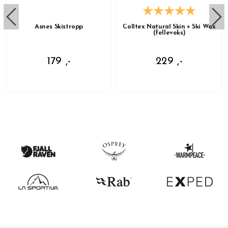
Åsnes Skistropp
Colltex Natural Skin + Ski Wax
(fellevoks)
179 ,-
229 ,-