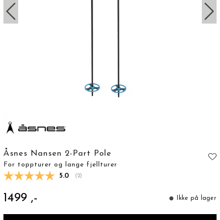
Åsnes Nansen 2-Part Pole
For toppturer og lange fjellturer
Gjennomsnittskarakter:
5.0
(
stemmer:
2
)
1499 ,-
Ikke på lager